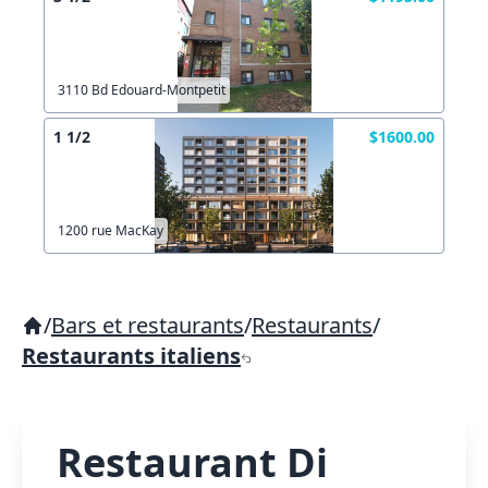
3110 Bd Edouard-Montpetit
1 1/2
$1600.00
1200 rue MacKay
/
Bars et restaurants
/
Restaurants
/
Restaurants italiens
Restaurant Di