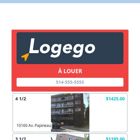
X Fermer
Lien vers inscription (sera inclus dans courriel)
X Fermer
Envoyez
Copier lien
À LOUER
X Fermer
Envoyez
514-555-5555
4 1/2
$1425.00
10160 Av. Papineau
3 1/2
$1195.00