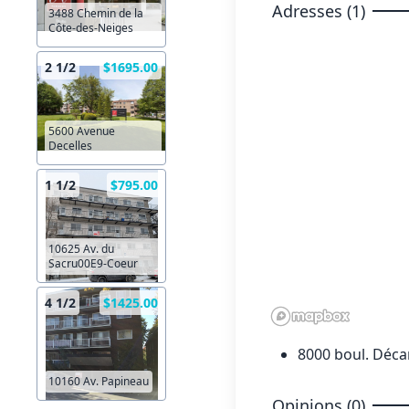
Adresses (1)
3488 Chemin de la
Côte-des-Neiges
2 1/2
$1695.00
5600 Avenue
Decelles
1 1/2
$795.00
10625 Av. du
Sacru00E9-Coeur
4 1/2
$1425.00
8000 boul. Déca
10160 Av. Papineau
Opinions (0)