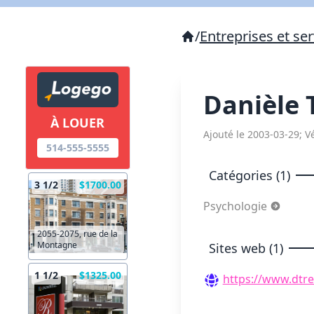
/
Entreprises et ser
Danièle 
À LOUER
Ajouté le 2003-03-29; Vé
514-555-5555
Catégories (1)
3 1/2
$1700.00
Psychologie
2055-2075, rue de la
Montagne
Sites web (1)
1 1/2
$1325.00
https://www.dtr