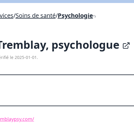
Lien vers inscription (sera inclus dans courriel)
vices
/
Soins de santé
/
Psychologie
X Fermer
Envoyez
Copier lien
Tremblay, psychologue
X Fermer
Envoyez
rifié le 2025-01-01.
emblaypsy.com/