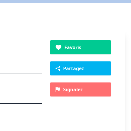
Favoris
Partagez
Signalez