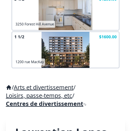
3250 Forest Hill Avenue
1 1/2
$1600.00
1200 rue MacKay
/
Arts et divertissement
/
Loisirs, passe-temps, etc
/
Centres de divertissement