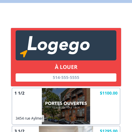
X Fermer
Lien vers inscription (sera inclus dans courriel)
X Fermer
Envoyez
Copier lien
À LOUER
X Fermer
Envoyez
514-555-5555
1 1/2
$1100.00
3454 rue Aylmer
3 1/2
$1295.00