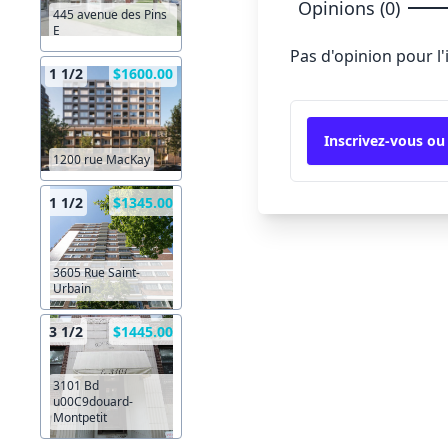
Opinions (0)
445 avenue des Pins
E
Pas d'opinion pour l
1 1/2
$1600.00
Inscrivez-vous ou
1200 rue MacKay
1 1/2
$1345.00
3605 Rue Saint-
Urbain
3 1/2
$1445.00
3101 Bd
u00C9douard-
Montpetit