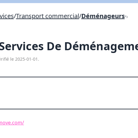
Lien vers inscription (sera inclus dans courriel)
vices
/
Transport commercial
/
Déménageurs
X Fermer
Envoyez
Copier lien
c Services De Déménagem
X Fermer
Envoyez
rifié le 2025-01-01.
move.com/