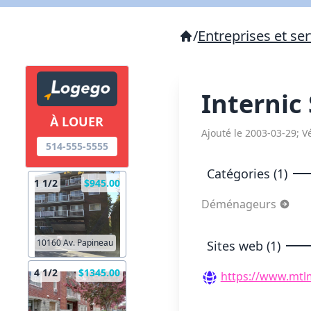
/
Entreprises et ser
Interni
À LOUER
Ajouté le 2003-03-29; Vé
514-555-5555
Catégories (1)
1 1/2
$945.00
Déménageurs
10160 Av. Papineau
Sites web (1)
4 1/2
$1345.00
https://www.mtl