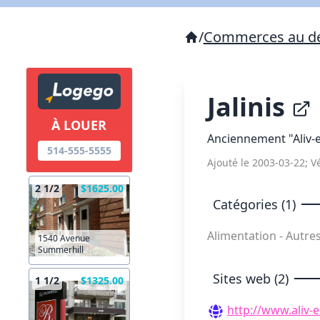
/
Commerces au dé
Jalinis
À LOUER
Anciennement "Aliv-
514-555-5555
Ajouté le 2003-03-22; Vé
2 1/2
$1625.00
Catégories (1)
Alimentation - Autr
1540 Avenue
Summerhill
Sites web (2)
1 1/2
$1325.00
http://www.aliv-