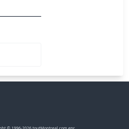
ght © 1996-2026 toutMontreal.com enr.