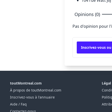
104 rue Watt J6
Opinions (0)
Pas d'opinion pour l
Inscrivez-vous ou
toutMontreal.com
Légal
À propos de toutMontreal.com
Condit
Inscrivez-vous à l'annuaire
Politi
Aide / Faq
Attrib
Contactez-nous