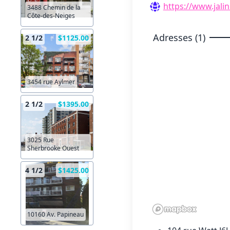
https://www.jali
3488 Chemin de la
Côte-des-Neiges
Adresses (1)
2 1/2
$1125.00
3454 rue Aylmer
2 1/2
$1395.00
3025 Rue
Sherbrooke Ouest
4 1/2
$1425.00
10160 Av. Papineau