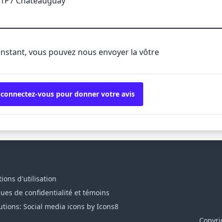
J 1P7 Châteauguay
'instant, vous pouvez nous envoyer la vôtre
 connectez-vous pour donner votre avis
ions d'utilisation
ques de confidentialité et témoins
utions: Social media icons by Icons8
Copyri