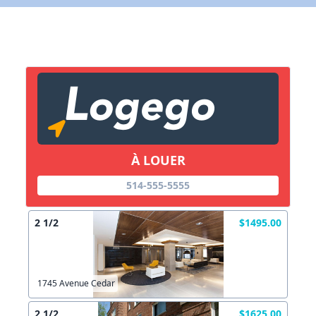
X Fermer
Lien vers inscription (sera inclus dans courriel)
X Fermer
Envoyez
Copier lien
À LOUER
X Fermer
Envoyez
514-555-5555
2 1/2
$1495.00
1745 Avenue Cedar
2 1/2
$1625.00