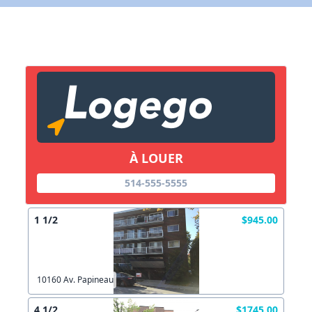
Commentaires:
X Fermer
Lien vers inscription (sera inclus dans courriel)
X Fermer
Envoyez
À LOUER
Copier lien
514-555-5555
1 1/2
$945.00
X Fermer
Envoyez
10160 Av. Papineau
4 1/2
$1745.00