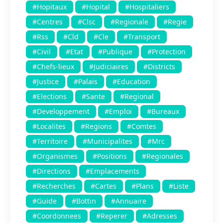
#Hopitaux
#Hopital
#Hospitaliers
#Centres
#Clsc
#Regionale
#Regie
#Rss
#Cld
#Cle
#Transport
#Civil
#Etat
#Publique
#Protection
#Chefs-lieux
#Judiciaires
#Districts
#Justice
#Palais
#Education
#Elections
#Sante
#Regional
#Developpement
#Emploi
#Bureaux
#Localites
#Regions
#Comtes
#Territoire
#Municipalites
#Mrc
#Organismes
#Positions
#Regionales
#Directions
#Emplacements
#Recherches
#Cartes
#Plans
#Liste
#Guide
#Bottin
#Annuaire
#Coordonnees
#Reperer
#Adresses