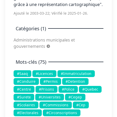
grâce à une représentation cartographique".
Ajouté le 2003-03-22; Vérifié le 2025-01-26.
Catégories (1)
Administrations municipales et
gouvernements
Mots-clés (75)
#Saaq
#Licences
#Immatriculation
#Conduire
#Permis
#Detention
#Centre
#Prisons
#Police
#Quebec
#Surete
#Universites
#Cegep
#Scolaires
#Commissions
#Cep
#Electorales
#Circonscriptions