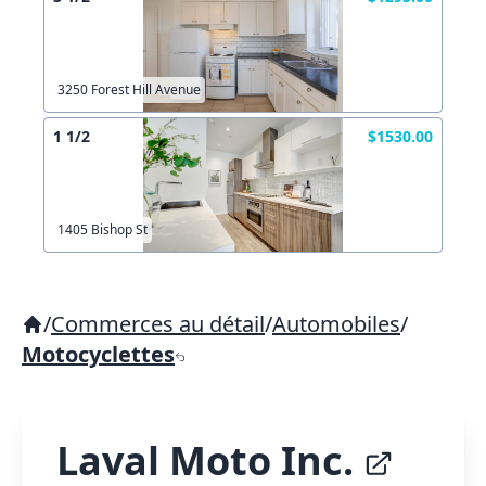
3250 Forest Hill Avenue
1 1/2
$1530.00
1405 Bishop St
/
Commerces au détail
/
Automobiles
/
Motocyclettes
Laval Moto Inc.