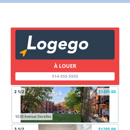
X Fermer
Lien vers inscription (sera inclus dans courriel)
X Fermer
Envoyez
Copier lien
À LOUER
X Fermer
Envoyez
514-555-5555
2 1/2
$1495.00
5530 Avenue Decelles
3 1/2
$1295.00