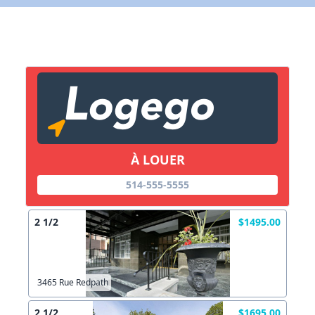
X Fermer
Lien vers inscription (sera inclus dans courriel)
X Fermer
Envoyez
Copier lien
À LOUER
X Fermer
Envoyez
514-555-5555
2 1/2
$1495.00
3465 Rue Redpath
2 1/2
$1695.00