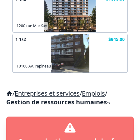
1200 rue MacKay
1 1/2
$945.00
10160 Av. Papineau
/
Entreprises et services
/
Emplois
/
Gestion de ressources humaines