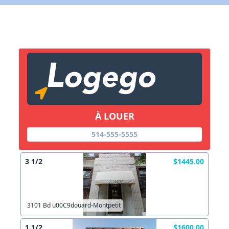
Lien vers inscription (sera inclus dans courriel)
X Fermer
Envoyez
Copier lien
À LOUER
X Fermer
Envoyez
514-555-5555
3 1/2
$1445.00
3101 Bd u00C9douard-Montpetit
1 1/2
$1600.00