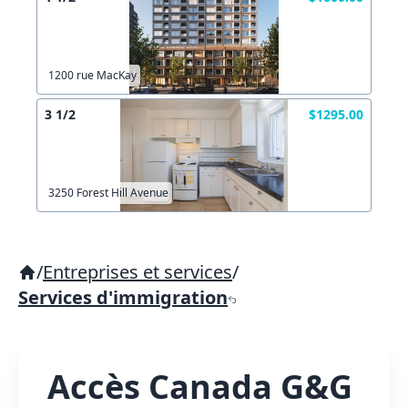
1200 rue MacKay
3 1/2
$1295.00
3250 Forest Hill Avenue
/
Entreprises et services
/
Services d'immigration
Accès Canada G&G