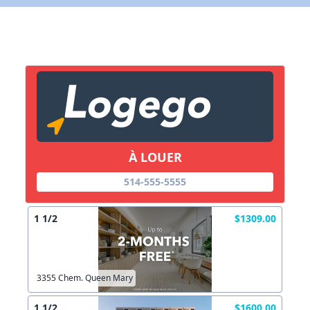
Lien vers inscription (sera inclus dans courriel)
X Fermer
Envoyez
Copier lien
À LOUER
X Fermer
Envoyez
514-555-5555
1 1/2
$1309.00
3355 Chem. Queen Mary
1 1/2
$1600.00