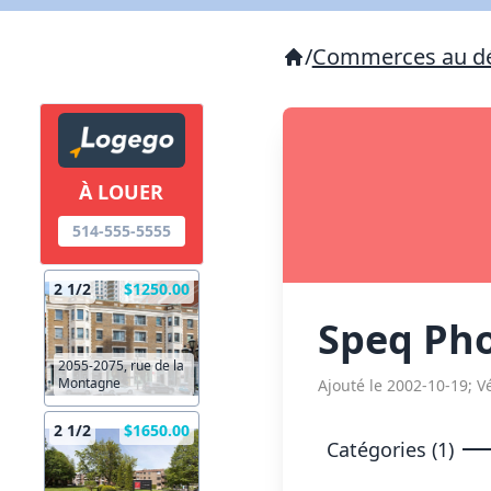
/
Commerces au dé
À LOUER
514-555-5555
2 1/2
$1250.00
Speq Ph
2055-2075, rue de la
Montagne
Ajouté le 2002-10-19; Vé
2 1/2
$1650.00
Catégories (1)