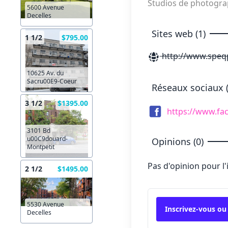
Studios de photogr
5600 Avenue
Decelles
Sites web (1)
1 1/2
$795.00
http://www.speq
10625 Av. du
Sacru00E9-Coeur
Réseaux sociaux (
3 1/2
$1395.00
https://www.f
3101 Bd
u00C9douard-
Opinions (0)
Montpetit
Pas d'opinion pour l
2 1/2
$1495.00
5530 Avenue
Inscrivez-vous ou
Decelles