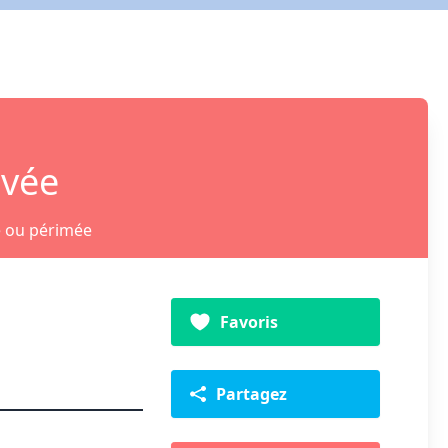
ivée
e ou périmée
Favoris
Partagez