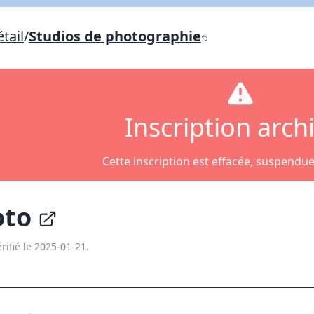
Lien vers inscription (sera inclus dans courriel)
tail
/
Studios de photographie
X Fermer
Envoyez
Copier lien
X Fermer
Envoyez
Inscription arch
Cette inscription est effacée, suspendu
oto
rifié le 2025-01-21.