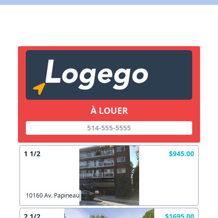
X Fermer
Lien vers inscription (sera inclus dans courriel)
X Fermer
Envoyez
Copier lien
À LOUER
514-555-5555
X Fermer
Envoyez
1 1/2
$945.00
10160 Av. Papineau
2 1/2
$1695.00