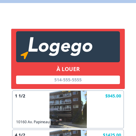
X Fermer
Lien vers inscription (sera inclus dans courriel)
X Fermer
Envoyez
Copier lien
À LOUER
X Fermer
Envoyez
514-555-5555
1 1/2
$945.00
10160 Av. Papineau
4 1/2
$1425.00