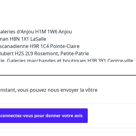
Galeries d'Anjou H1M 1W6 Anjou
man H8N 1X1 LaSalle
scanadienne H9R 1C4 Pointe-Claire
Hubert H2S 2L9 Rosemont, Petite-Patrie
rie, Galeries marchandes et boutiques H3B 3Y1 Centre-ville
t-Royal est H2T 1P4 Plateau Mont-Royal
hereau J4Z 1A7 Brossard
romenades J3V 5K3 Saint-Bruno
'instant, vous pouvez nous envoyer la vôtre
on J7Y 3S7 Saint-Jérôme
arrefour H7T 1C8 Laval-des-Rapides
orbusier H7S 1Y9 Laval-des-Rapides
in J3P 7R5 Verchères
 connectez-vous pour donner votre avis
dy J6W 3Z5 Terrebonne
Est H2C 1T1 Ahuntsic et Cartierville
 Parc H2V 4G3 Plateau Mont-Royal