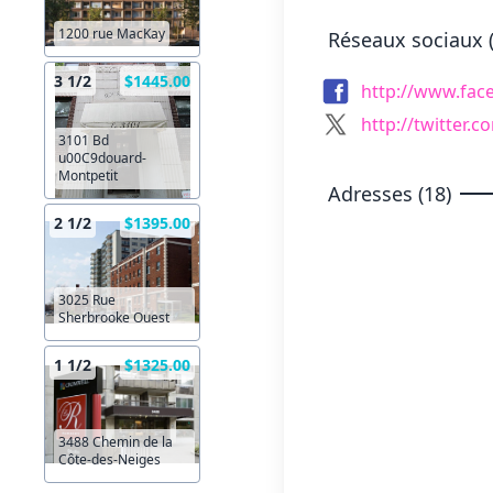
1200 rue MacKay
Réseaux sociaux (
3 1/2
$1445.00
http://www.fa
http://twitter
3101 Bd
u00C9douard-
Montpetit
Adresses (18)
2 1/2
$1395.00
3025 Rue
Sherbrooke Ouest
1 1/2
$1325.00
3488 Chemin de la
Côte-des-Neiges