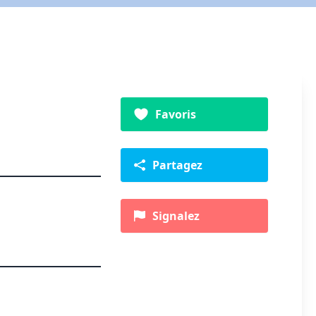
Favoris
Partagez
Signalez