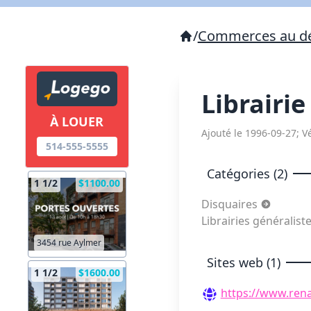
/
Commerces au dé
Librairi
À LOUER
Ajouté le 1996-09-27; Vé
514-555-5555
Catégories (2)
1 1/2
$1100.00
Disquaires
Librairies généralist
3454 rue Aylmer
Sites web (1)
1 1/2
$1600.00
https://www.ren