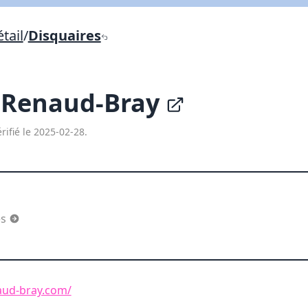
Lien vers inscription (sera inclus dans courriel)
tail
/
Disquaires
X Fermer
Envoyez
Copier lien
e Renaud-Bray
X Fermer
Envoyez
rifié le 2025-02-28.
es
aud-bray.com/