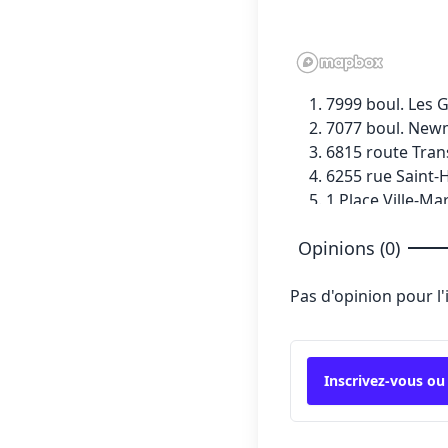
7999 boul. Les 
7077 boul. New
6815 route Tran
6255 rue Saint-
1 Place Ville-Ma
BAZAR:
203 Mon
Opinions (0)
6925 boul. Tasc
205 boul. des P
Pas d'opinion pour l
900 boul. Grign
3035 boul. Le C
1600 boul. le C
450 boul. Poliqu
Inscrivez-vous ou
1185 boul. Moo
1691 rue Fleury 
5117 avenue du