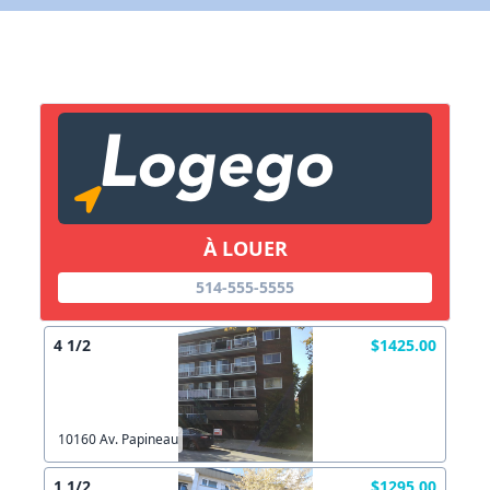
X Fermer
Lien vers inscription (sera inclus dans courriel)
X Fermer
Envoyez
Copier lien
À LOUER
X Fermer
Envoyez
514-555-5555
4 1/2
$1425.00
10160 Av. Papineau
1 1/2
$1295.00