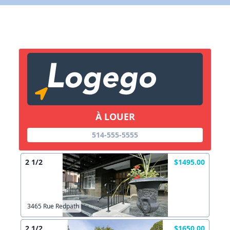
X Fermer
Lien vers inscription (sera inclus dans courriel)
X Fermer
Envoyez
Copier lien
À LOUER
X Fermer
Envoyez
514-555-5555
2 1/2
$1495.00
3465 Rue Redpath
2 1/2
$1650.00