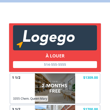
X Fermer
Lien vers inscription (sera inclus dans courriel)
X Fermer
Envoyez
Copier lien
À LOUER
X Fermer
Envoyez
514-555-5555
1 1/2
$1309.00
3355 Chem. Queen Mary
3 1/2
$1700.00