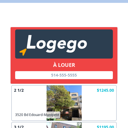
X Fermer
Lien vers inscription (sera inclus dans courriel)
X Fermer
Envoyez
Copier lien
À LOUER
X Fermer
Envoyez
514-555-5555
2 1/2
$1245.00
3520 Bd Edouard-Montpetit
3 1/2
$1195.00