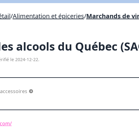
Lien vers inscription (sera inclus dans courriel)
tail
/
Alimentation et épiceries
/
Marchands de vin
X Fermer
Envoyez
Copier lien
des alcools du Québec (S
X Fermer
Envoyez
rifié le 2024-12-22.
 accessoires
.com/