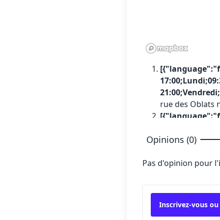
[{"language":"f
17:00;Lundi;09:
21:00;Vendredi;
rue des Oblats 
[{"language":"f
16:00;Lundi;09:
Opinions (0)
21:00;Vendredi;
rue Est J9Z3G8 
Pas d'opinion pour l
[{"language":"f
17:00;Lundi;12:
20:00;Vendredi;
chemin Kipawa 
Inscrivez-vous ou
[{"language":"f