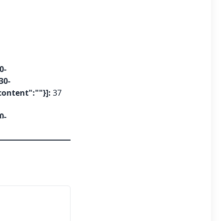
0-
30-
content":""}]:
37
0-
30-
content":""}]:
77
0-
00-
content":""}]:
534
0-