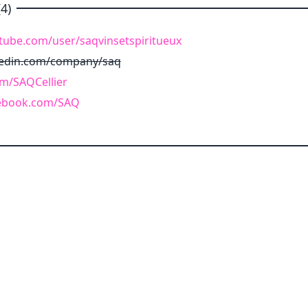
4)
tube.com/user/saqvinsetspiritueux
kedin.com/company/saq
om/SAQCellier
cebook.com/SAQ