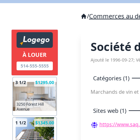
/
Commerces au dé
Société 
À LOUER
Ajouté le 1996-09-27; Vé
514-555-5555
Catégories (1)
3 1/2
$1295.00
Marchands de vin et
3250 Forest Hill
Avenue
Sites web (1)
1 1/2
$1345.00
https://www.saq