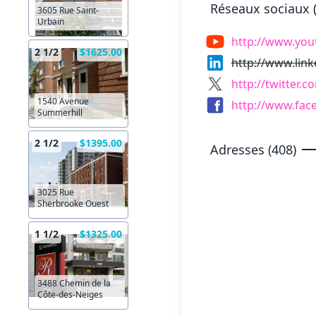
Réseaux sociaux (
3605 Rue Saint-
Urbain
http://www.you
2 1/2
$1625.00
http://www.lin
http://twitter.c
1540 Avenue
http://www.fa
Summerhill
2 1/2
$1395.00
Adresses (408)
3025 Rue
Sherbrooke Ouest
1 1/2
$1325.00
3488 Chemin de la
Côte-des-Neiges