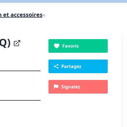
 et accessoires
AQ)
Favoris
Partagez
Signalez