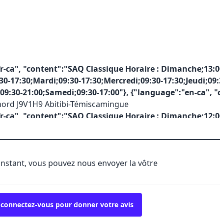
r-ca", "content":"SAQ Classique Horaire : Dimanche;13:0
30-17:30;Mardi;09:30-17:30;Mercredi;09:30-17:30;Jeudi;09:
09:30-21:00;Samedi;09:30-17:00"}, {"language":"en-ca", "
nord J9V1H9 Abitibi-Témiscamingue
r-ca", "content":"SAQ Classique Horaire : Dimanche;12:0
30-17:30;Mardi;09:30-17:30;Mercredi;09:30-17:30;Jeudi;09:
09:30-21:00;Samedi;09:30-17:00"}, {"language":"en-ca", "
Abitibi-Témiscamingue
'instant, vous pouvez nous envoyer la vôtre
r-ca", "content":"SAQ Classique Horaire : Dimanche;12:0
00-17:00;Mardi;10:00-18:00;Mercredi;10:00-18:00;Jeudi;10:
10:00-21:00;Samedi;10:00-17:00"}, {"language":"en-ca", "
J0Z3R0 Abitibi-Témiscamingue
 connectez-vous pour donner votre avis
r-ca", "content":"SAQ Selection Horaire : Dimanche;12:0