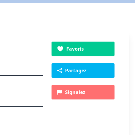
Favoris
Partagez
Signalez