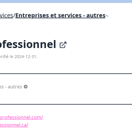
Lien vers inscription (sera inclus dans courriel)
vices
/
Entreprises et services - autres
X Fermer
Envoyez
Copier lien
ofessionnel
X Fermer
Envoyez
rifié le 2024-12-31.
es - autres
professionnel.com/
essionnel.ca/