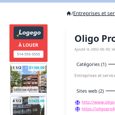
/
Entreprises et ser
Oligo Pr
À LOUER
Ajouté le 2002-06-30; Vé
514-555-5555
Catégories (1)
1 1/2
$1100.00
Entreprises et servic
3454 rue Aylmer
Sites web (2)
4 1/2
$1425.00
http://www.oligo
https://oligoprof