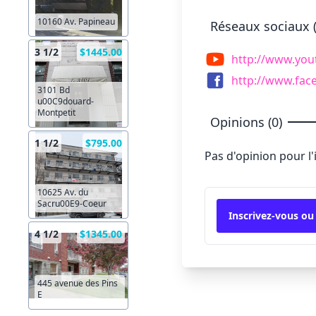
10160 Av. Papineau
Réseaux sociaux (
3 1/2
$1445.00
http://www.you
http://www.fac
3101 Bd
u00C9douard-
Montpetit
Opinions (0)
1 1/2
$795.00
Pas d'opinion pour l
10625 Av. du
Sacru00E9-Coeur
Inscrivez-vous ou
4 1/2
$1345.00
445 avenue des Pins
E