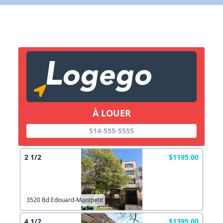
X Fermer
Lien vers inscription (sera inclus dans courriel)
X Fermer
Envoyez
Copier lien
À LOUER
X Fermer
Envoyez
514-555-5555
2 1/2
$1195.00
3520 Bd Edouard-Montpetit
4 1/2
$1395.00