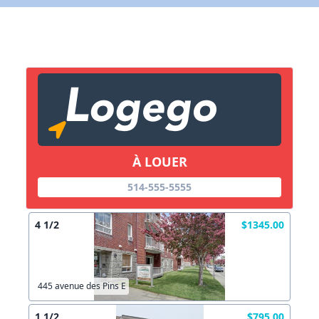
X Fermer
Lien vers inscription (sera inclus dans courriel)
X Fermer
Envoyez
Copier lien
À LOUER
X Fermer
Envoyez
514-555-5555
4 1/2
$1345.00
445 avenue des Pins E
1 1/2
$795.00