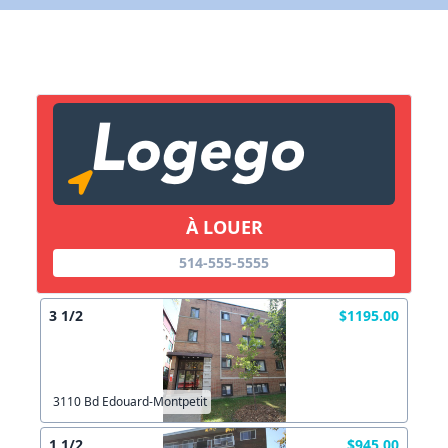
X Fermer
Lien vers inscription (sera inclus dans courriel)
X Fermer
Envoyez
Copier lien
À LOUER
514-555-5555
X Fermer
Envoyez
3 1/2
$1195.00
3110 Bd Edouard-Montpetit
1 1/2
$945.00