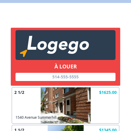
Lien vers inscription (sera inclus dans courriel)
X Fermer
Envoyez
Copier lien
À LOUER
X Fermer
Envoyez
514-555-5555
2 1/2
$1625.00
1540 Avenue Summerhill
1 1/2
$1345.00