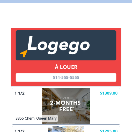
X Fermer
Lien vers inscription (sera inclus dans courriel)
X Fermer
Envoyez
Copier lien
À LOUER
X Fermer
Envoyez
514-555-5555
1 1/2
$1309.00
3355 Chem. Queen Mary
1 1/2
$1295.00