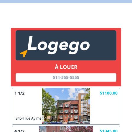
X Fermer
Lien vers inscription (sera inclus dans courriel)
X Fermer
Envoyez
Copier lien
À LOUER
X Fermer
Envoyez
514-555-5555
1 1/2
$1100.00
3454 rue Aylmer
4 1/2
$1345.00