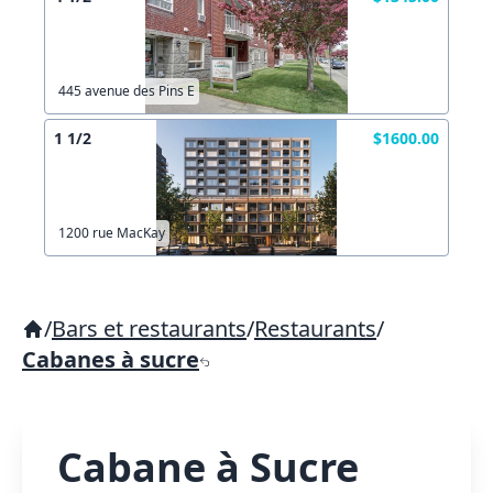
445 avenue des Pins E
1 1/2
$1600.00
1200 rue MacKay
/
Bars et restaurants
/
Restaurants
/
Cabanes à sucre
Cabane à Sucre