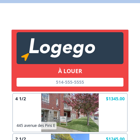
X Fermer
Lien vers inscription (sera inclus dans courriel)
X Fermer
Envoyez
Copier lien
À LOUER
514-555-5555
X Fermer
Envoyez
4 1/2
$1345.00
445 avenue des Pins E
2 1/2
$1245.00