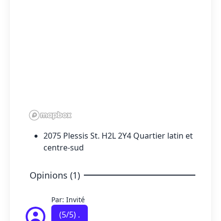
2075 Plessis St. H2L 2Y4 Quartier latin et
centre-sud
Opinions (1)
Par: Invité
(
5
/5) .