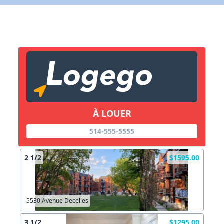
X Fermer
Lien vers inscription (sera inclus dans courriel)
X Fermer
Envoyez
Copier lien
À LOUER
X Fermer
Envoyez
514-555-5555
2 1/2
$1595.00
5530 Avenue Decelles
3 1/2
$1295.00