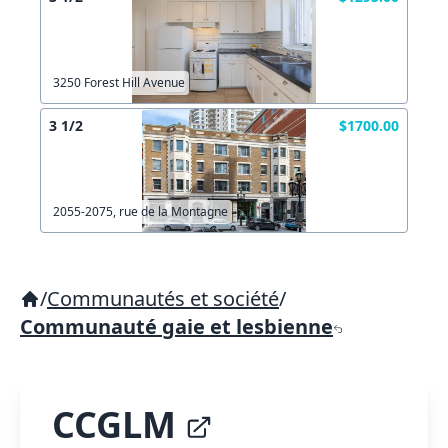
3250 Forest Hill Avenue
3 1/2
$1700.00
2055-2075, rue de la Montagne
/
Communautés et société
/
Communauté gaie et lesbienne
CCGLM