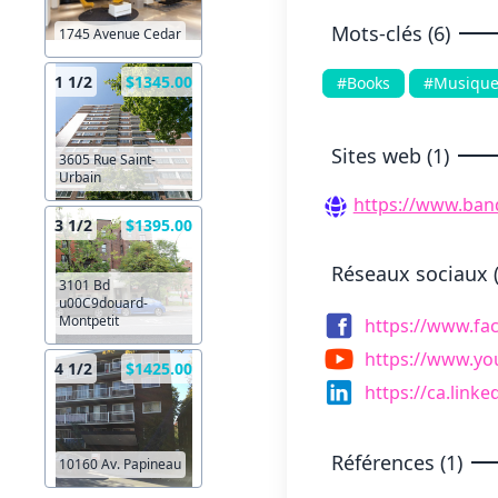
Mots-clés (6)
1745 Avenue Cedar
1 1/2
$1345.00
#Books
#Musiqu
Sites web (1)
3605 Rue Saint-
Urbain
https://www.banq
3 1/2
$1395.00
Réseaux sociaux (
3101 Bd
u00C9douard-
Montpetit
https://www.f
https://www.y
4 1/2
$1425.00
https://ca.link
Références (1)
10160 Av. Papineau