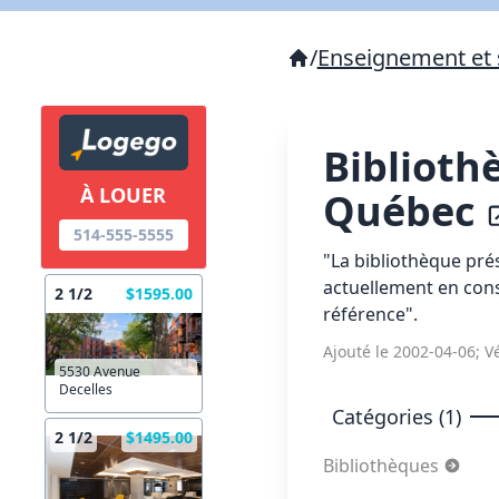
/
Enseignement et 
Biblioth
À LOUER
Québec
514-555-5555
"La bibliothèque prés
actuellement en cons
2 1/2
$1595.00
référence".
Ajouté le 2002-04-06; Vé
5530 Avenue
Decelles
Catégories (1)
2 1/2
$1495.00
Bibliothèques