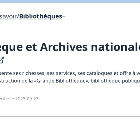
savoir
/
Bibliothèques
Lien vers inscription (sera inclus dans courriel)
X Fermer
Envoyez
Copier lien
èque et Archives national
X Fermer
Envoyez
ente ses richesses, ses services, ses catalogues et offre à v
truction de la «Grande Bibliothèque», bibliothèque publiqu
rifié le 2025-09-23.