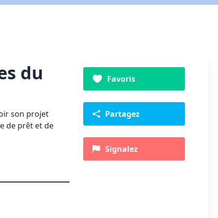
es du
Favoris
oir son projet
Partagez
e de prêt et de
Signalez