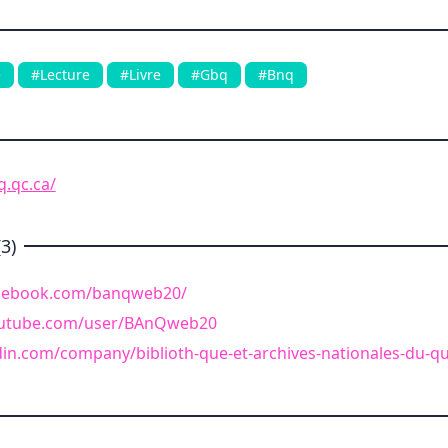
e
#Lecture
#Livre
#Gbq
#Bnq
.qc.ca/
3)
acebook.com/banqweb20/
outube.com/user/BAnQweb20
edin.com/company/biblioth-que-et-archives-nationales-du-q