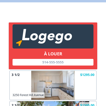
X Fermer
Lien vers inscription (sera inclus dans courriel)
X Fermer
Envoyez
Copier lien
À LOUER
514-555-5555
X Fermer
Envoyez
3 1/2
$1295.00
3250 Forest Hill Avenue
2 1/2
$1595.00