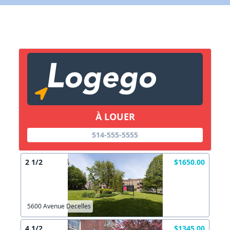
X Fermer
Lien vers inscription (sera inclus dans courriel)
X Fermer
Envoyez
Copier lien
À LOUER
X Fermer
Envoyez
514-555-5555
2 1/2
$1650.00
5600 Avenue Decelles
4 1/2
$1345.00