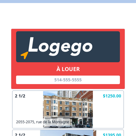
X Fermer
Lien vers inscription (sera inclus dans courriel)
X Fermer
Envoyez
Copier lien
À LOUER
X Fermer
Envoyez
514-555-5555
2 1/2
$1250.00
2055-2075, rue de la Montagne
2 1/2
$1395.00