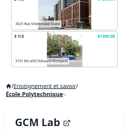
3025 Rue Sherbrooke Ouest
3 1/2
$1395.00
3101 Bd u00C9douard-Montpetit
/
Enseignement et savoir
/
École Polytechnique
GCM Lab