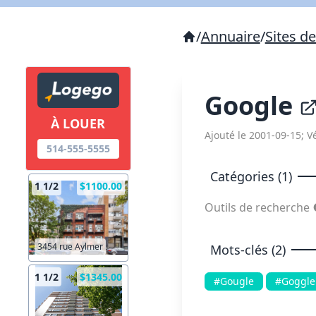
/
Annuaire
/
Sites d
Google
À LOUER
Ajouté le 2001-09-15; Vé
514-555-5555
Catégories (1)
1 1/2
$1100.00
Outils de recherche
3454 rue Aylmer
Mots-clés (2)
1 1/2
$1345.00
#Gougle
#Goggle