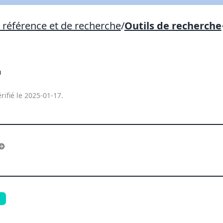
Lien vers inscription (sera inclus dans courriel)
e référence et de recherche
/
Outils de recherche
X Fermer
Envoyez
Copier lien
X Fermer
Envoyez
rifié le 2025-01-17.