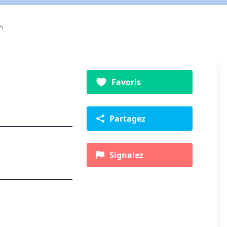
Favoris
Partagez
Signalez