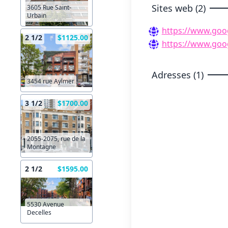
Sites web (2)
3605 Rue Saint-
Urbain
https://www.goo
2 1/2
$1125.00
https://www.goo
Adresses (1)
3454 rue Aylmer
3 1/2
$1700.00
2055-2075, rue de la
Montagne
2 1/2
$1595.00
5530 Avenue
Decelles