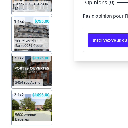
Opinions (0)
2055-2075, rue de la
Montagne
Pas d'opinion pour l
1 1/2
$795.00
Inscrivez-vous ou
10625 Av. du
Sacru00E9-Coeur
2 1/2
$1125.00
3454 rue Aylmer
2 1/2
$1695.00
5600 Avenue
Decelles