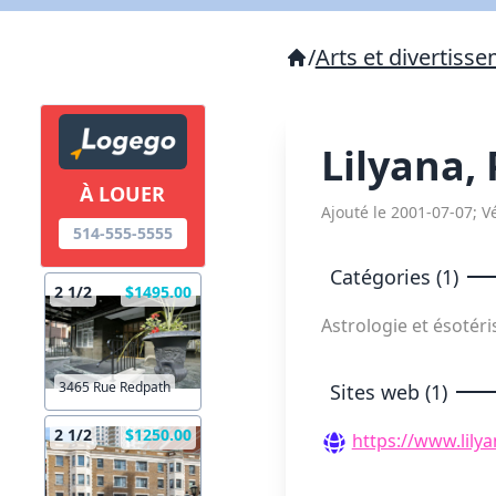
/
Arts et divertiss
Lilyana,
À LOUER
Ajouté le 2001-07-07; Vé
514-555-5555
Catégories (1)
2 1/2
$1495.00
Astrologie et ésoté
3465 Rue Redpath
Sites web (1)
2 1/2
$1250.00
https://www.lily