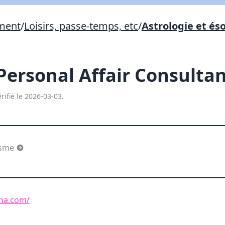
Lien vers inscription (sera inclus dans courriel)
ement
/
Loisirs, passe-temps, etc
/
Astrologie et és
X Fermer
Envoyez
Copier lien
 Personal Affair Consulta
X Fermer
Envoyez
rifié le 2026-03-03.
risme
ana.com/