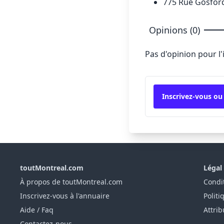
775 Rue Gosfor
Opinions (0)
Pas d'opinion pour l
Inscrivez-vous ou
toutMontreal.com
Légal
À propos de toutMontreal.com
Condit
Inscrivez-vous à l'annuaire
Politi
Aide / Faq
Attrib
Contactez-nous