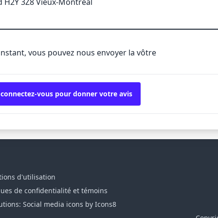
d H2Y 3Z8 Vieux-Montréal
'instant, vous pouvez nous envoyer la vôtre
 connectez-vous pour donner votre avis
ions d'utilisation
ques de confidentialité et témoins
utions: Social media icons by Icons8
Copyri