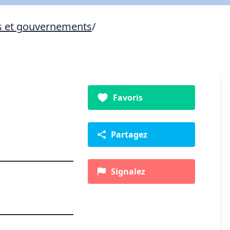
s et gouvernements
/
Favoris
Partagez
Signalez