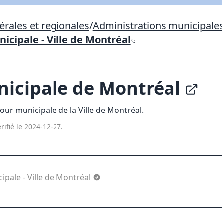
Lien vers inscription (sera inclus dans courriel)
rales et regionales
/
Administrations municipale
X Fermer
Envoyez
Copier lien
icipale - Ville de Montréal
icipale de Montréal
X Fermer
Envoyez
our municipale de la Ville de Montréal.
rifié le 2024-12-27.
ipale - Ville de Montréal