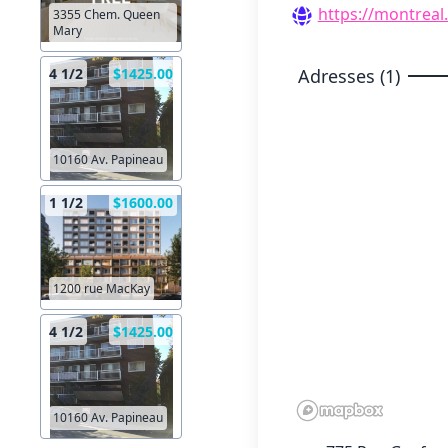
https://montreal
3355 Chem. Queen
Mary
Adresses (1)
4 1/2
$1425.00
10160 Av. Papineau
1 1/2
$1600.00
1200 rue MacKay
4 1/2
$1425.00
10160 Av. Papineau