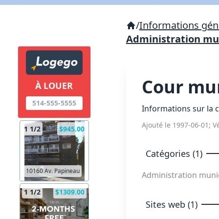
/
Informations géné
Administration mun
Cour mun
À LOUER
514-555-5555
Informations sur la c
Ajouté le 1997-06-01; Vé
1 1/2
$945.00
Catégories (1)
10160 Av. Papineau
Administration munic
1 1/2
$1309.00
Sites web (1)