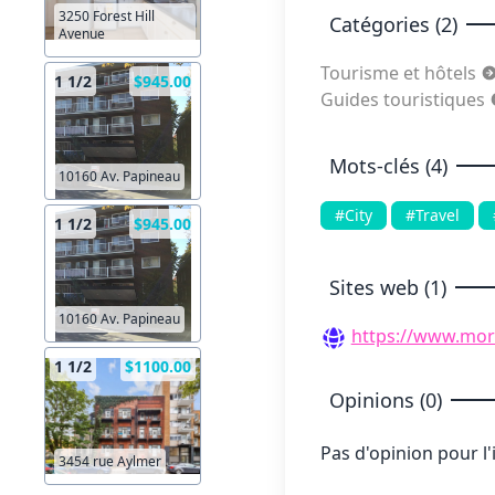
3250 Forest Hill
Catégories (2)
Avenue
Tourisme et hôtels
1 1/2
$945.00
Guides touristiques
Mots-clés (4)
10160 Av. Papineau
#City
#Travel
1 1/2
$945.00
Sites web (1)
10160 Av. Papineau
https://www.mor
1 1/2
$1100.00
Opinions (0)
Pas d'opinion pour l
3454 rue Aylmer