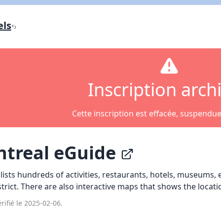
Lien vers inscription (sera inclus dans courriel)
els
X Fermer
Envoyez
Copier lien
X Fermer
Envoyez
Inscription arch
Cette inscription est effacée, suspendu
treal eGuide
ists hundreds of activities, restaurants, hotels, museums, et
trict. There are also interactive maps that shows the locatio
rifié le 2025-02-06.