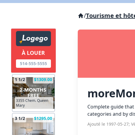
/
Tourisme et hôt
À LOUER
514-555-5555
1 1/2
$1309.00
moreMon
3355 Chem. Queen
Mary
Complete guide that l
categories and by dis
3 1/2
$1295.00
Ajouté le 1997-05-27; Vé