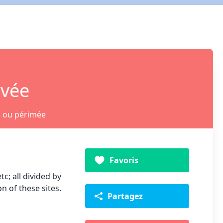
ivée
e ou périmée
Favoris
c; all divided by
n of these sites.
Partagez