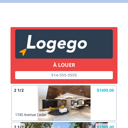
X Ferm
Lien vers inscription (sera inclus dans courriel)
X Fermer
Envoy
Copier l
À LOUER
X Fermer
Envoy
514-555-5555
2 1/2
$1495.00
1745 Avenue Cedar
2 1/2
$1595.00