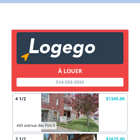
X Fermer
Lien vers inscription (sera inclus dans courriel)
X Fermer
Envoyez
Copier lien
À LOUER
X Fermer
Envoyez
514-555-5555
4 1/2
$1345.00
445 avenue des Pins E
2 1/2
$1625.00