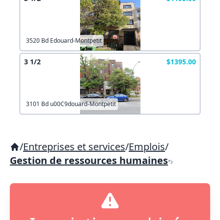
3520 Bd Edouard-Montpetit
3 1/2
$1395.00
3101 Bd u00C9douard-Montpetit
/
Entreprises et services
/
Emplois
/
Gestion de ressources humaines