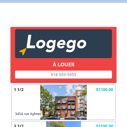
X Fermer
Lien vers inscription (sera inclus dans courriel)
X Fermer
Envoyez
Copier lien
À LOUER
X Fermer
Envoyez
514-555-5555
1 1/2
$1100.00
3454 rue Aylmer
3 1/2
$1195.00