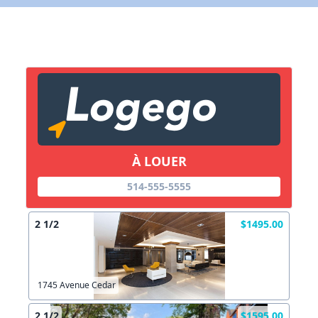
X Fermer
Lien vers inscription (sera inclus dans courriel)
X Fermer
Envoyez
Copier lien
À LOUER
514-555-5555
X Fermer
Envoyez
2 1/2
$1495.00
1745 Avenue Cedar
2 1/2
$1595.00