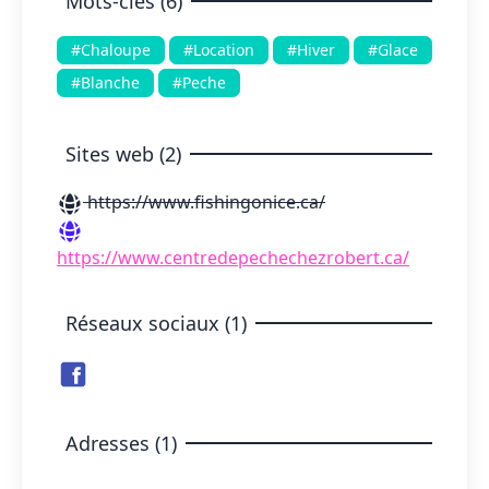
Mots-clés (6)
#Chaloupe
#Location
#Hiver
#Glace
#Blanche
#Peche
Sites web (2)
https://www.fishingonice.ca/
https://www.centredepechechezrobert.ca/
Réseaux sociaux (1)
Adresses (1)