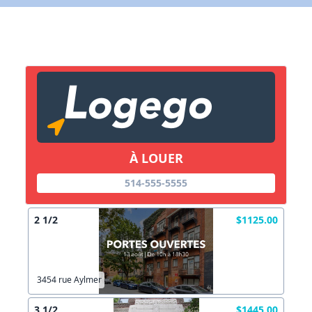
X Fermer
Lien vers inscription (sera inclus dans courriel)
X Fermer
Envoyez
Copier lien
À LOUER
X Fermer
Envoyez
514-555-5555
2 1/2
$1125.00
3454 rue Aylmer
3 1/2
$1445.00