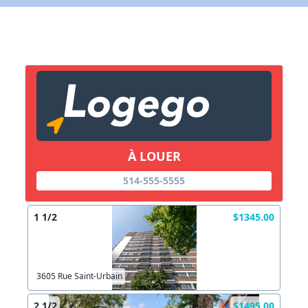
X Fermer
Lien vers inscription (sera inclus dans courriel)
X Fermer
Envoyez
Copier lien
À LOUER
X Fermer
Envoyez
514-555-5555
1 1/2
$1345.00
3605 Rue Saint-Urbain
2 1/2
$1495.00