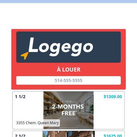
X Fermer
Lien vers inscription (sera inclus dans courriel)
X Fermer
Envoyez
Copier lien
À LOUER
514-555-5555
X Fermer
Envoyez
1 1/2
$1309.00
3355 Chem. Queen Mary
2 1/2
$1625.00