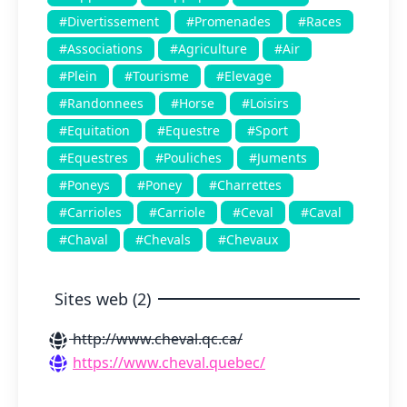
#Divertissement
#Promenades
#Races
#Associations
#Agriculture
#Air
#Plein
#Tourisme
#Elevage
#Randonnees
#Horse
#Loisirs
#Equitation
#Equestre
#Sport
#Equestres
#Pouliches
#Juments
#Poneys
#Poney
#Charrettes
#Carrioles
#Carriole
#Ceval
#Caval
#Chaval
#Chevals
#Chevaux
Sites web (2)
http://www.cheval.qc.ca/
https://www.cheval.quebec/