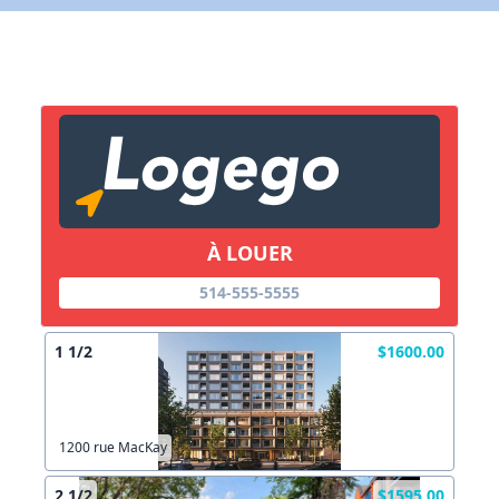
X Fermer
Lien vers inscription (sera inclus dans courriel)
X Fermer
Envoyez
Copier lien
À LOUER
514-555-5555
X Fermer
Envoyez
1 1/2
$1600.00
1200 rue MacKay
2 1/2
$1595.00