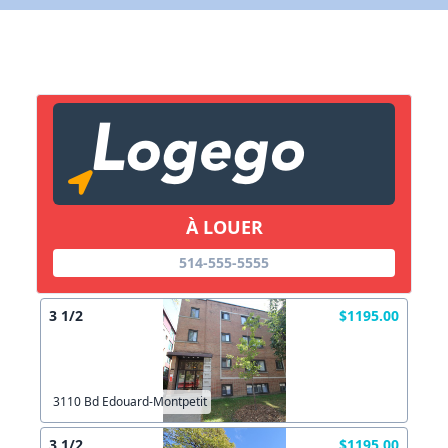
Lien vers inscription (sera inclus dans courriel)
X Fermer
Envoyez
Copier lien
À LOUER
X Fermer
Envoyez
514-555-5555
3 1/2
$1195.00
3110 Bd Edouard-Montpetit
3 1/2
$1195.00