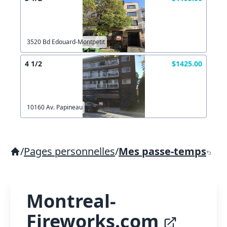
3520 Bd Edouard-Montpetit
4 1/2
$1425.00
10160 Av. Papineau
/
Pages personnelles
/
Mes passe-temps
Montreal-
Fireworks.com