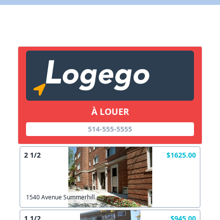
X Fermer
Lien vers inscription (sera inclus dans courriel)
X Fermer
Envoyez
Copier lien
À LOUER
X Fermer
Envoyez
514-555-5555
2 1/2
$1625.00
1540 Avenue Summerhill
1 1/2
$945.00