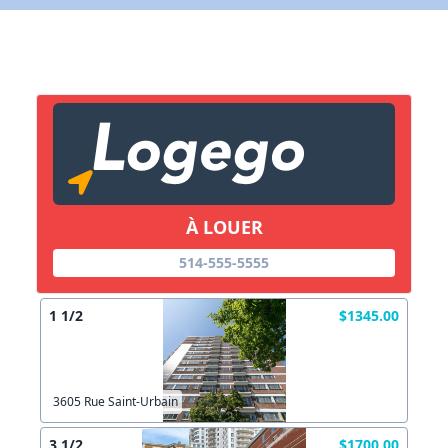
X Fermer
Lien vers inscription (sera inclus dans courriel)
X Fermer
Envoyez
Copier lien
À LOUER
X Fermer
Envoyez
514-555-5555
1 1/2
$1345.00
3605 Rue Saint-Urbain
3 1/2
$1700.00