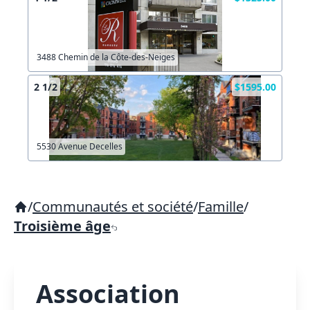
3488 Chemin de la Côte-des-Neiges
2 1/2
$1595.00
5530 Avenue Decelles
/
Communautés et société
/
Famille
/
Troisième âge
Association