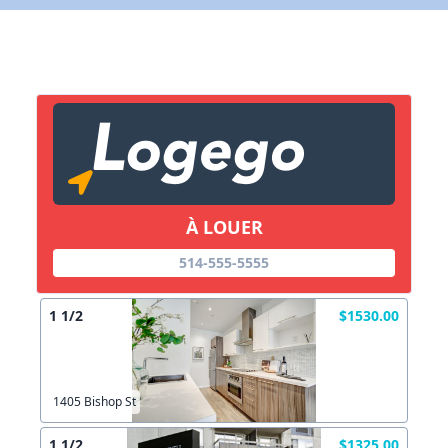
X Fermer
Lien vers inscription (sera inclus dans courriel)
X Fermer
Envoyez
Copier lien
À LOUER
514-555-5555
X Fermer
Envoyez
1 1/2
$1530.00
1405 Bishop St
1 1/2
$1325.00