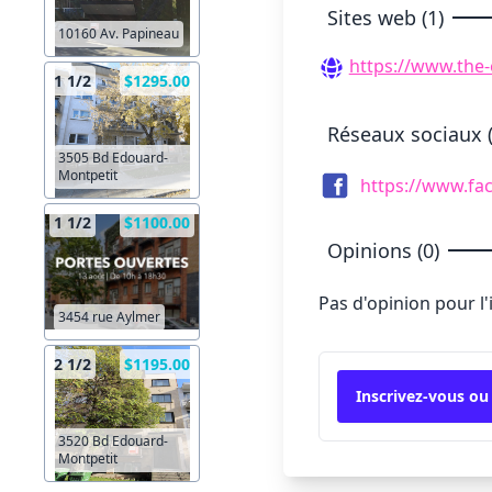
Sites web (1)
10160 Av. Papineau
https://www.the
1 1/2
$1295.00
Réseaux sociaux (
3505 Bd Edouard-
Montpetit
https://www.fa
1 1/2
$1100.00
Opinions (0)
Pas d'opinion pour l
3454 rue Aylmer
2 1/2
$1195.00
Inscrivez-vous ou
3520 Bd Edouard-
Montpetit