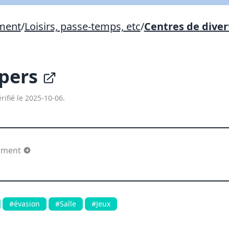
Lien vers inscription (sera inclus dans courriel)
ement
/
Loisirs, passe-temps, etc
/
Centres de dive
X Fermer
Envoyez
Copier lien
apers
X Fermer
Envoyez
rifié le 2025-10-06.
sement
#évasion
#Salle
#Jeux