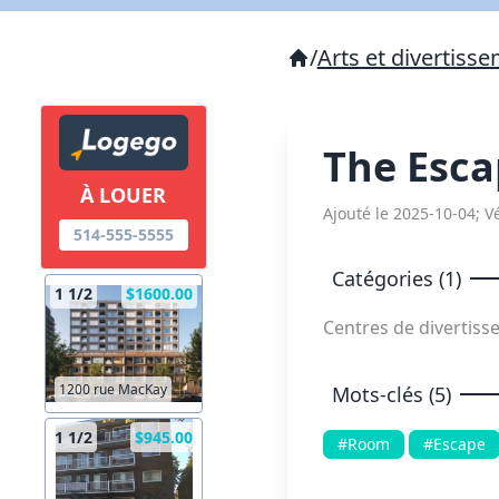
/
Arts et divertiss
The Esc
À LOUER
Ajouté le 2025-10-04; Vé
514-555-5555
Catégories (1)
1 1/2
$1600.00
Centres de divertis
1200 rue MacKay
Mots-clés (5)
1 1/2
$945.00
#Room
#Escape